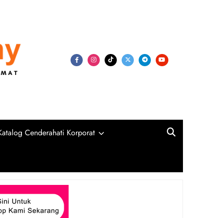
my
niversiti, Syarikat Swasta dan Kerajaan
Katalog Cenderahati Korporat