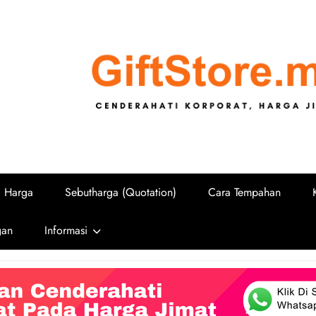
GiftStore.
Cenderahati Korporat untuk Sekolah, U
i Harga
Sebutharga (Quotation)
Cara Tempahan
gan
Informasi