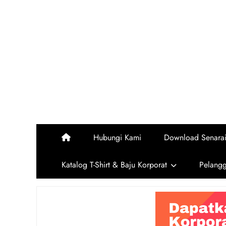
Skip
to
content
Hubungi Kami
Download Senara
Katalog T-Shirt & Baju Korporat
Pelang