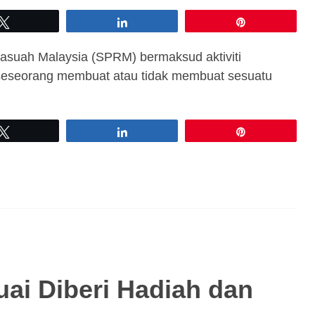
Tweet
Share
Pin
suah Malaysia (SPRM) bermaksud aktiviti
seseorang membuat atau tidak membuat sesuatu
Tweet
Share
Pin
uai Diberi Hadiah dan