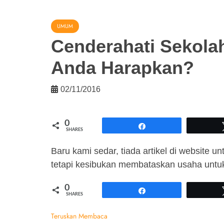
UMUM
Cenderahati Sekola
Anda Harapkan?
02/11/2016
0
Share
SHARES
Baru kami sedar, tiada artikel di website u
tetapi kesibukan membataskan usaha untu
0
Share
SHARES
Teruskan Membaca