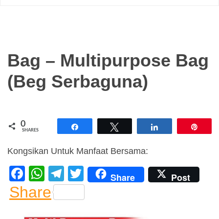
Bag – Multipurpose Bag
(Beg Serbaguna)
0
Share
Tweet
Share
Pin
SHARES
Kongsikan Untuk Manfaat Bersama:
F
W
T
T
Share
Post
a
h
el
wi
Share
c
at
e
tt