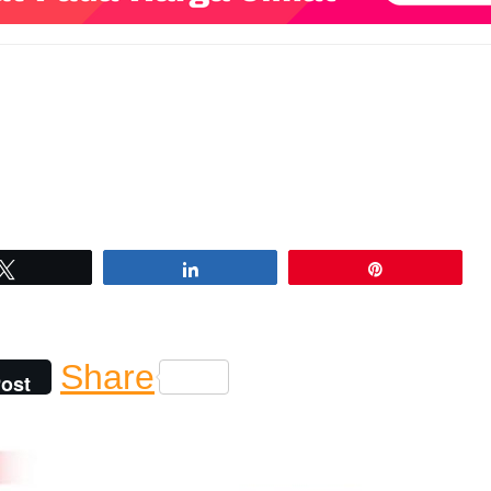
Tweet
Share
Pin
Share
ost