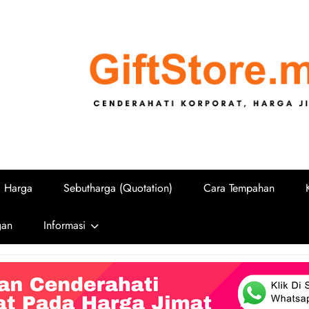
GiftStore.
Cenderahati Korporat untuk Sekolah, U
i Harga
Sebutharga (Quotation)
Cara Tempahan
gan
Informasi