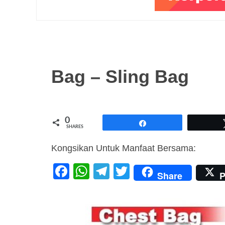
Bag – Sling Bag
0
Share
SHARES
Kongsikan Untuk Manfaat Bersama:
F
W
T
T
Share
P
a
h
el
wi
c
at
e
tt
e
s
gr
er