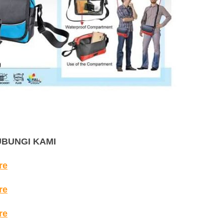
UBUNGI KAMI
re
re
re