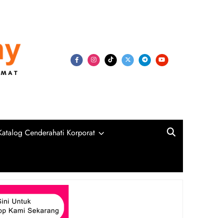
my
niversiti, Syarikat Swasta dan Kerajaan
Katalog Cenderahati Korporat