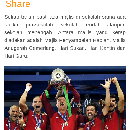
a
h
el
wi
Share
c
at
e
tt
Setiap tahun pasti ada majlis di sekolah sama ada
e
s
gr
er
tadika, pra-sekolah, sekolah rendah ataupun
b
A
a
sekolah menengah. Antara majlis yang kerap
o
p
m
diadakan adalah Majlis Penyampaian Hadiah, Majlis
o
p
Anugerah Cemerlang, Hari Sukan, Hari Kantin dan
k
Hari Guru.