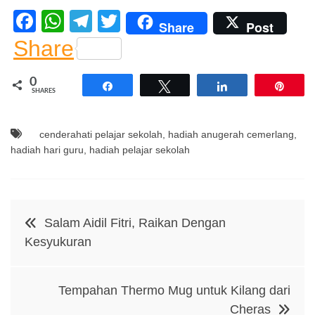
F
W
T
T
Share
Post
a
h
el
wi
Share
c
at
e
tt
0
e
s
gr
er
Share
Tweet
Share
Pin
SHARES
b
A
a
o
p
m
cenderahati pelajar sekolah
,
hadiah anugerah cemerlang
,
o
p
hadiah hari guru
,
hadiah pelajar sekolah
k
Post
Salam Aidil Fitri, Raikan Dengan
navigation
Kesyukuran
Tempahan Thermo Mug untuk Kilang dari
Cheras