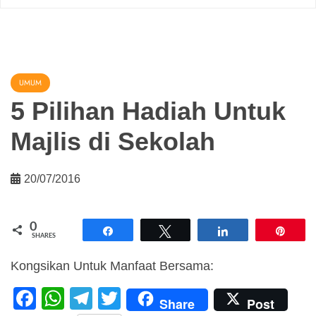
UMUM
5 Pilihan Hadiah Untuk
Majlis di Sekolah
20/07/2016
0
Share
Tweet
Share
Pin
SHARES
Kongsikan Untuk Manfaat Bersama:
F
W
T
T
Share
Post