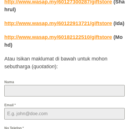
http://www.wasap.my/60127300287/giftstore
(Sha
hrul)
http://www.wasap.my/60122913721/giftstore
(Ida)
http://www.wasap.my/60182122510/giftstore
(Mo
hd)
Atau Isikan maklumat di bawah untuk mohon
sebutharga (
quotation
):
Nama
Email
*
No Telefon
*