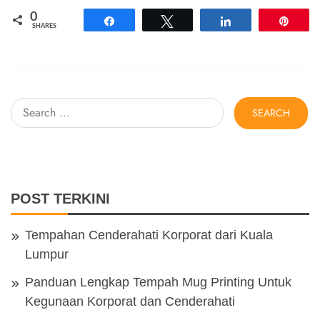
c
at
e
tt
0
e
s
gr
er
Share
Tweet
Share
Pin
SHARES
b
A
a
o
p
m
o
p
Search
k
for:
POST TERKINI
Tempahan Cenderahati Korporat dari Kuala
Lumpur
Panduan Lengkap Tempah Mug Printing Untuk
Kegunaan Korporat dan Cenderahati