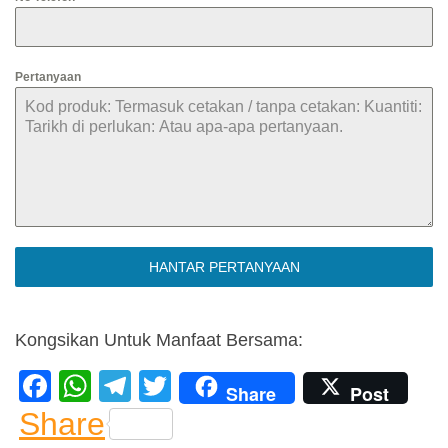
Pertanyaan
HANTAR PERTANYAAN
Kongsikan Untuk Manfaat Bersama:
F
W
T
T
Share
Post
a
h
el
wi
Share