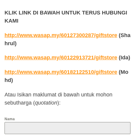
KLIK LINK DI BAWAH UNTUK TERUS HUBUNGI
KAMI
http://www.wasap.my/60127300287/giftstore
(Sha
hrul)
http://www.wasap.my/60122913721/giftstore
(Ida)
http://www.wasap.my/60182122510/giftstore
(Mo
hd)
Atau Isikan maklumat di bawah untuk mohon
sebutharga (
quotation
):
Nama