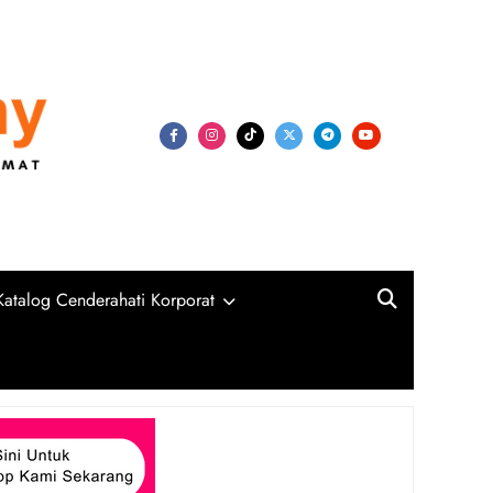
my
niversiti, Syarikat Swasta dan Kerajaan
Katalog Cenderahati Korporat