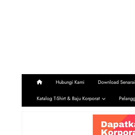
Skip
to
content
Hubungi Kami
Download Senara
Katalog T-Shirt & Baju Korporat
Pelang