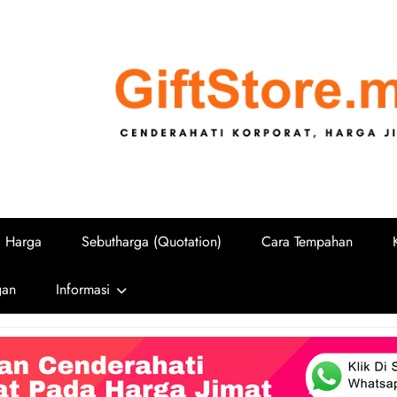
GiftStore.
Cenderahati Korporat untuk Sekolah, U
i Harga
Sebutharga (Quotation)
Cara Tempahan
gan
Informasi