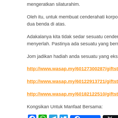
mengeratkan silaturahim.
Oleh itu, untuk membuat cenderahati korpor
dua benda di atas.
Adakalanya kita tidak sedar sesuatu cender
menyerlah. Pastinya ada sesuatu yang bernil
Jom jadikan hadiah anda sesuatu yang ekskl
http://www.wasap.my/60127300287/gifts
http://www.wasap.my/60122913721/gifts
http://www.wasap.my/60182122510/gifts
Kongsikan Untuk Manfaat Bersama: