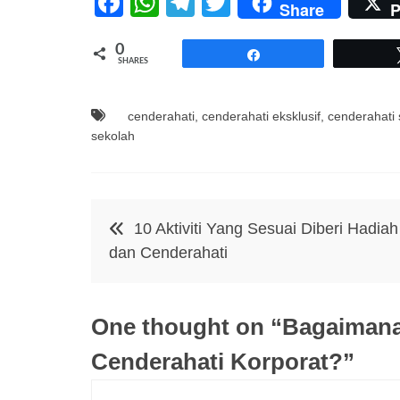
F
W
T
T
Share
P
a
h
el
wi
0
c
at
e
tt
Share
SHARES
e
s
gr
er
b
A
a
cenderahati
,
cenderahati eksklusif
,
cenderahati 
sekolah
o
p
m
o
p
k
Post
10 Aktiviti Yang Sesuai Diberi Hadiah
navigation
dan Cenderahati
One thought on “
Bagaimana
Cenderahati Korporat?
”