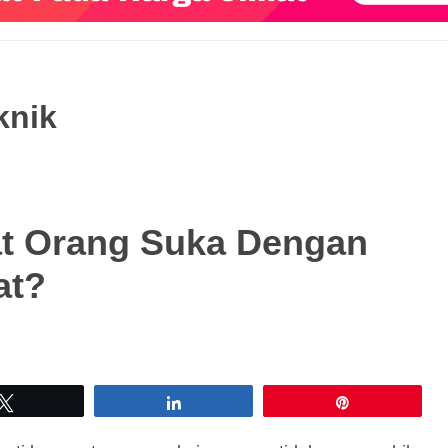
knik
t Orang Suka Dengan
at?
Tweet
Share
Pin