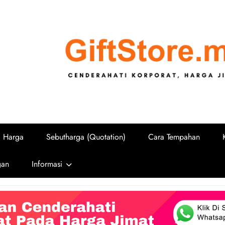
GiftStore.
Cenderahati Korporat untuk Sekolah, U
i Harga
Sebutharga (Quotation)
Cara Tempahan
gan
Informasi