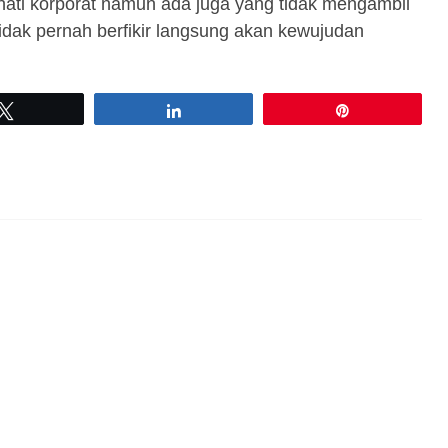
ti korporat namun ada juga yang tidak mengambil
idak pernah berfikir langsung akan kewujudan
Tweet
Share
Pin