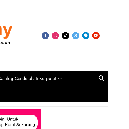
my
niversiti, Syarikat Swasta dan Kerajaan
Katalog Cenderahati Korporat