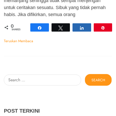
memanjang sehingga tidak sempat menjengah
untuk ceritakan sesuatu. Sibuk yang tidak pernah
habis. Jika difikirkan, semua orang
0
Share
Tweet
Share
Pin
SHARES
Teruskan Membaca
Search
for:
POST TERKINI