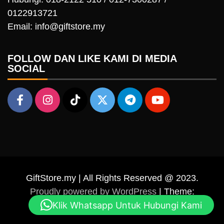
0122913721
Email: info@giftstore.my
FOLLOW DAN LIKE KAMI DI MEDIA
SOCIAL
GiftStore.my | All Rights Reserved @ 2023.
Proudly powered by WordPress
|
Theme:
Klik Whatsapp Untuk Hubungi Kami
Falcha News by
Candid Themes
.