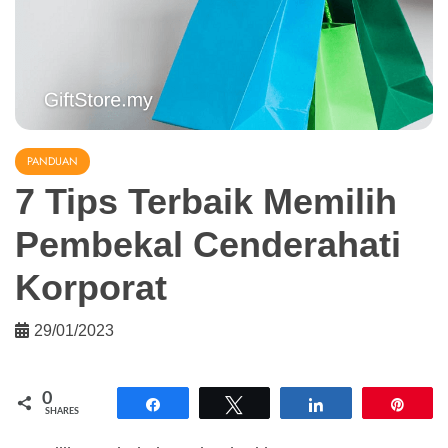
PANDUAN
7 Tips Terbaik Memilih
Pembekal Cenderahati
Korporat
29/01/2023
0
Share
Tweet
Share
Pin
SHARES