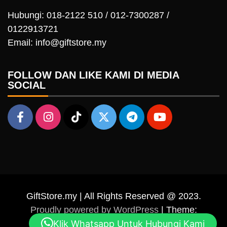
Hubungi: 018-2122 510 / 012-7300287 /
0122913721
Email: info@giftstore.my
FOLLOW DAN LIKE KAMI DI MEDIA
SOCIAL
GiftStore.my | All Rights Reserved @ 2023.
Proudly powered by WordPress
|
Theme:
Klik Whatsapp Untuk Hubungi Kami
Falcha News by
Candid Themes
.