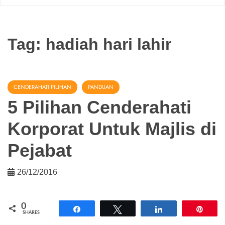
Tag:
hadiah hari lahir
CENDERAHATI PILIHAN
PANDUAN
5 Pilihan Cenderahati
Korporat Untuk Majlis di
Pejabat
26/12/2016
0
Share
Tweet
Share
Pin
SHARES