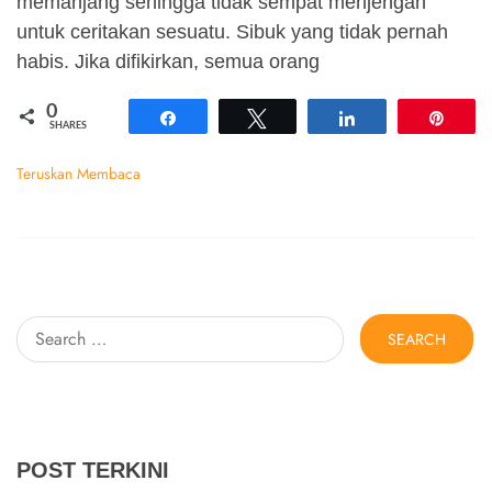
memanjang sehingga tidak sempat menjengah
untuk ceritakan sesuatu. Sibuk yang tidak pernah
habis. Jika difikirkan, semua orang
0
Share
Tweet
Share
Pin
SHARES
Teruskan Membaca
Search
for:
POST TERKINI