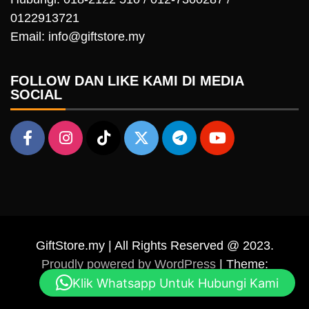
0122913721
Email: info@giftstore.my
FOLLOW DAN LIKE KAMI DI MEDIA
SOCIAL
GiftStore.my | All Rights Reserved @ 2023.
Proudly powered by WordPress
|
Theme:
Klik Whatsapp Untuk Hubungi Kami
Falcha News by
Candid Themes
.