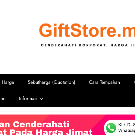
GiftStore.
Cenderahati Korporat untuk Sekolah, U
i Harga
Sebutharga (Quotation)
Cara Tempahan
gan
Informasi