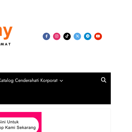
my
niversiti, Syarikat Swasta dan Kerajaan
Katalog Cenderahati Korporat