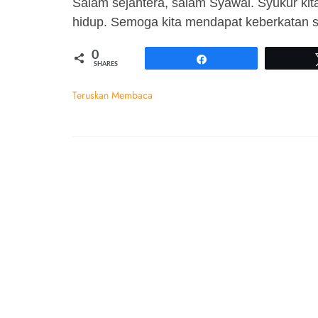
Salam sejahtera, salam Syawal. Syukur kit
hidup. Semoga kita mendapat keberkatan sep
0
Share
SHARES
Teruskan Membaca