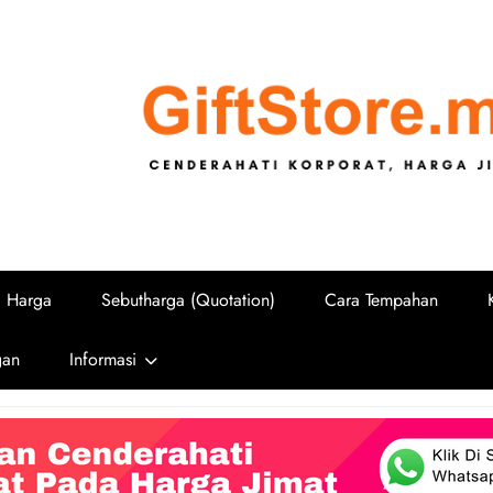
GiftStore.
Cenderahati Korporat untuk Sekolah, U
i Harga
Sebutharga (Quotation)
Cara Tempahan
gan
Informasi