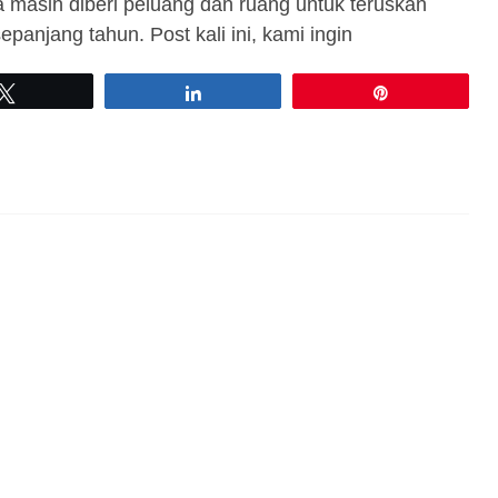
a masih diberi peluang dan ruang untuk teruskan
anjang tahun. Post kali ini, kami ingin
Tweet
Share
Pin