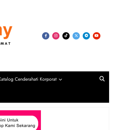
my
niversiti, Syarikat Swasta dan Kerajaan
Katalog Cenderahati Korporat