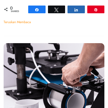
0
Share
Tweet
Share
Pin
SHARES
Teruskan Membaca