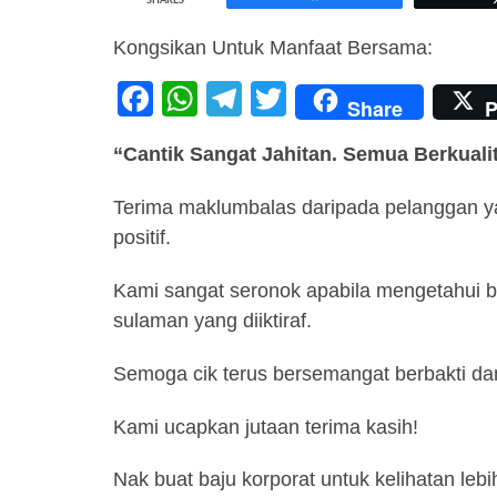
SHARES
Kongsikan Untuk Manfaat Bersama:
F
W
T
T
Share
P
a
h
el
wi
“Cantik Sangat Jahitan. Semua Berkualit
c
at
e
tt
e
s
gr
er
Terima maklumbalas daripada pelanggan y
b
A
a
positif.
o
p
m
Kami sangat seronok apabila mengetahui ba
o
p
sulaman yang diiktiraf.
k
Semoga cik terus bersemangat berbakti da
Kami ucapkan jutaan terima kasih!
Nak buat baju korporat untuk kelihatan lebi