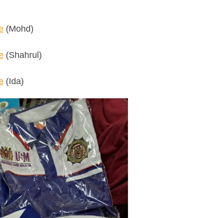
e
(Mohd)
e
(Shahrul)
e
(Ida)