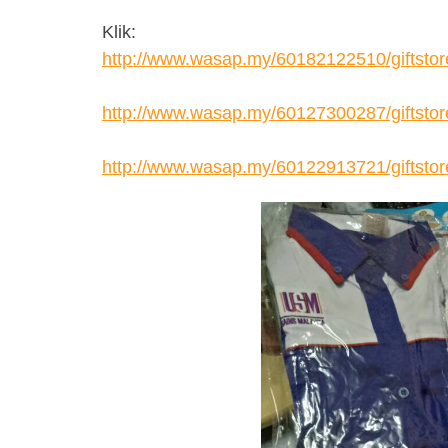
Klik:
http://www.wasap.my/60182122510/giftstor
http://www.wasap.my/60127300287/giftstor
http://www.wasap.my/60122913721/giftstor