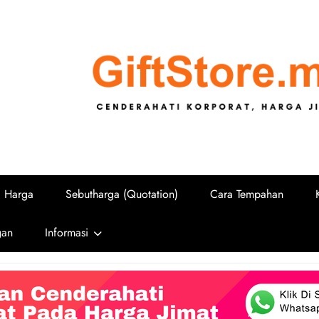
GiftStore.
Cenderahati Korporat untuk Sekolah, U
i Harga
Sebutharga (Quotation)
Cara Tempahan
gan
Informasi