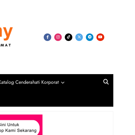
my
niversiti, Syarikat Swasta dan Kerajaan
Katalog Cenderahati Korporat