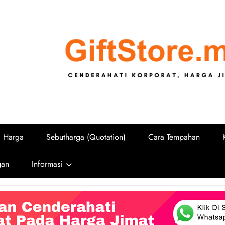
GiftStore.
Cenderahati Korporat untuk Sekolah, U
i Harga
Sebutharga (Quotation)
Cara Tempahan
gan
Informasi