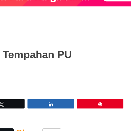
! Tempahan PU
Tweet
Share
Pin