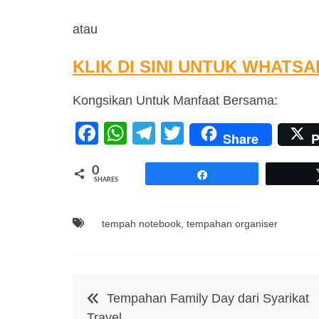
atau
KLIK DI SINI UNTUK WHATS
Kongsikan Untuk Manfaat Bersama:
F
W
T
T
Share
P
a
h
el
wi
0
c
at
e
tt
Share
SHARES
e
s
gr
er
b
A
a
tempah notebook
,
tempahan organiser
o
p
m
o
p
Post
k
Tempahan Family Day dari Syarikat
navigation
Travel