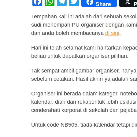
F
W
T
T
Share
P
a
h
el
wi
Tempahan kali ini adalah dari sebuah seko
c
at
e
tt
sudi menempah PU organiser dengan kami. 
e
s
gr
er
dan anda boleh membacanya
di sini
.
b
A
a
Hari ini telah selamat kami hantarkan kep
o
p
m
beliau untuk dapatkan organiser pilihan.
o
p
k
Tak sempat ambil gambar organiser, hanya 
sebelum cetakan. Hasil akhirnya adalah s
Organiser ini berada dalam kategori noteb
kalendar, diari dan rekabentuk lebih esklusi
cenderahati korporat di sekolah dan pejaba
Untuk code NB505, tiada kalendar tetapi d