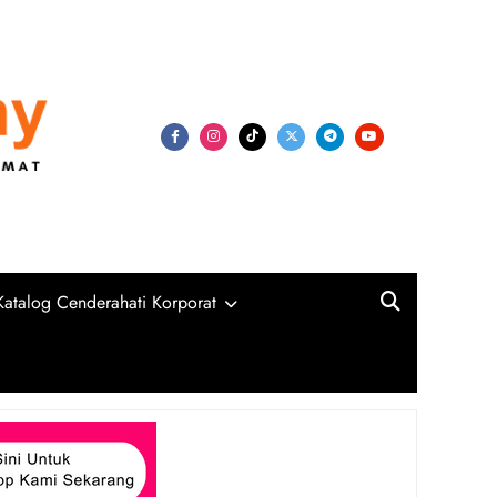
my
niversiti, Syarikat Swasta dan Kerajaan
Katalog Cenderahati Korporat