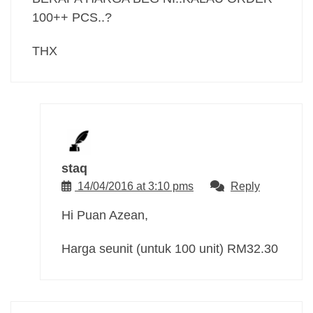
100++ PCS..?
THX
staq
14/04/2016 at 3:10 pms
Reply
Hi Puan Azean,
Harga seunit (untuk 100 unit) RM32.30