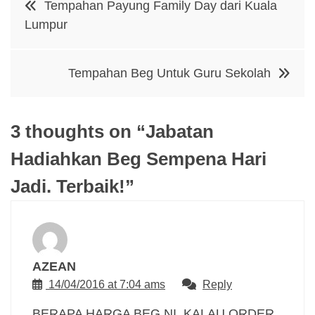
Tempahan Payung Family Day dari Kuala
navigation
Lumpur
Tempahan Beg Untuk Guru Sekolah
3 thoughts on “
Jabatan
Hadiahkan Beg Sempena Hari
Jadi. Terbaik!
”
AZEAN
14/04/2016 at 7:04 ams
Reply
BERAPA HARGA BEG NI..KALAU ORDER