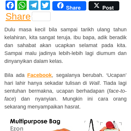
F
W
T
T
Share
Post
a
h
el
wi
Share
c
at
e
tt
Dulu masa kecil bila sampai tarikh ulang tahun
e
s
gr
er
kelahiran, kita sangat teruja. Ibu bapa, adik beradik
b
A
a
dan sahabat akan ucapkan selamat pada kita.
o
p
m
Sampai malu jadinya lebih-lebih lagi diumum dan
o
p
dinyanyikan dalam kelas.
k
Bila ada
Facebook
, segalanya berubah. ‘Ucapan’
hari lahir hanya sekadar tulisan di
Wall
. Tiada lagi
sentuhan bermakna, ucapan berhadapan (
face-to-
face
) dan nyanyian. Mungkin ini cara orang
sekarang menyampaikan hasrat.