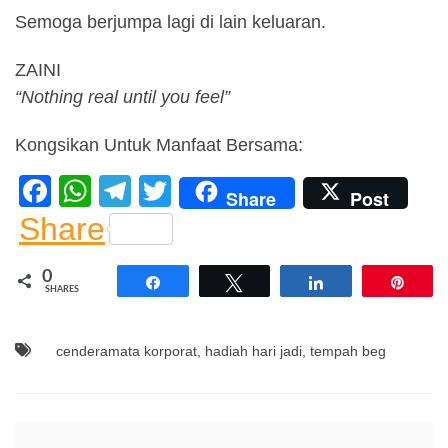
Semoga berjumpa lagi di lain keluaran.
ZAINI
“Nothing real until you feel”
Kongsikan Untuk Manfaat Bersama:
F
W
T
T
Share
Post
a
h
el
wi
Share
c
at
e
tt
0
e
s
gr
er
Share
Tweet
Share
Pin
SHARES
b
A
a
o
p
m
cenderamata korporat
,
hadiah hari jadi
,
tempah beg
o
p
k
Post