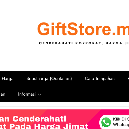
GiftStore.
Cenderahati Korporat untuk Sekolah, U
i Harga
Sebutharga (Quotation)
Cara Tempahan
gan
Informasi