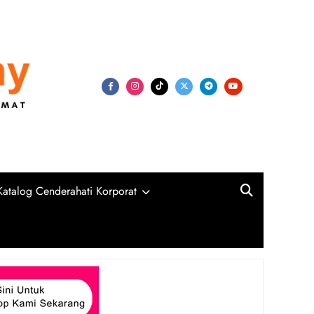
my
niversiti, Syarikat Swasta dan Kerajaan
Katalog Cenderahati Korporat