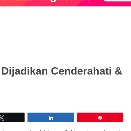
Dijadikan Cenderahati &
Tweet
Share
Pin